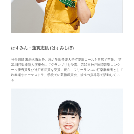
はすみん：蓮實志帆 (はすみしほ)
神奈川県 海老名市出身。洗足学園音楽大学打楽器コースを首席で卒業。 第
31回打楽器新人演奏会にてグランプリを受賞。第19回神戸国際音楽コンク
ール優秀賞及び神戸市長賞を受賞。現在、フリーランスの打楽器奏者として
吹奏楽やオーケストラ、学校での芸術鑑賞会、後進の指導等で活動してい
る。