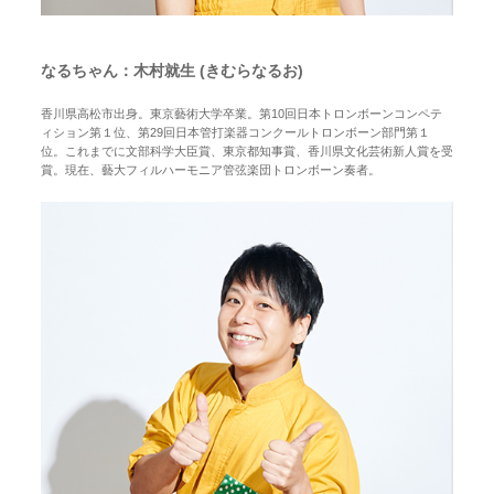
なるちゃん：木村就生 (きむらなるお)
香川県高松市出身。東京藝術大学卒業。第10回日本トロンボーンコンペテ
ィション第１位、第29回日本管打楽器コンクールトロンボーン部門第１
位。これまでに文部科学大臣賞、東京都知事賞、香川県文化芸術新人賞を受
賞。現在、藝大フィルハーモニア管弦楽団トロンボーン奏者。