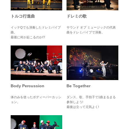
トルコ行進曲
ドレミの歌
イッテQでも演奏したドレミパイプ
サウンド オブ ミュージックの代表
曲。
曲をドレミパイプで演奏。
最後に何が起こるのか!?
Body Percussion
Be Together
体のみを使ったボディーパーカッシ
ダンス、歌、手拍子で1曲まるまる
ョン。
参加しよう!
最後は立って元気よく!