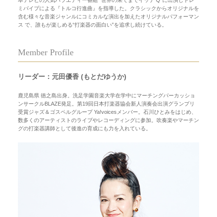
ミパイプによる『トルコ行進曲』を指導した。クラシックからオリジナルを
含む様々な音楽ジャンルにコミカルな演出を加えたオリジナルパフォーマン
ス で、誰もが楽しめる“打楽器の面白い”を追求し続けている。
Member Profile
リーダー：元田優香 (もとだゆうか)
鹿児島県 徳之島出身。洗足学園音楽大学在学中にマーチングパーカッショ
ンサークルBLAZE発足。第19回日本打楽器協会新人演奏会出演グランプリ
受賞ジャズ＆ゴスペルグループ Ya!voicesメンバー。石川ひとみをはじめ、
数多くのアーティストのライブやレコーディングに参加。吹奏楽やマーチン
グの打楽器講師として後進の育成にも力を入れている。