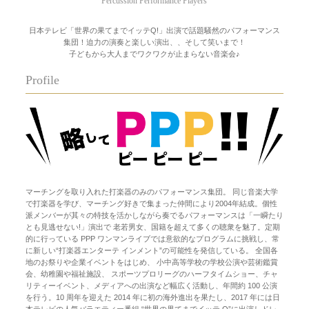
Percussion Performance Players
日本テレビ「世界の果てまでイッテQ!」出演で話題騒然のパフォーマンス
集団！迫力の演奏と楽しい演出、、そして笑いまで！
子どもから大人までワクワクが止まらない音楽会♪
Profile
マーチングを取り入れた打楽器のみのパフォーマンス集団。 同じ音楽大学
で打楽器を学び、マーチング好きで集まった仲間により2004年結成。個性
派メンバーが其々の特技を活かしながら奏でるパフォーマンスは「一瞬たり
とも見逃せない!」演出で 老若男女、国籍を超えて多くの聴衆を魅了。定期
的に行っている PPP ワンマンライブでは意欲的なプログラムに挑戦し、常
に新しい“打楽器エンターテ インメント”の可能性を発信している。 全国各
地のお祭りや企業イベントをはじめ、 小中高等学校の学校公演や芸術鑑賞
会、幼稚園や福祉施設、 スポーツプロリーグのハーフタイムショー、チャ
リティーイベント、メディアへの出演など幅広く活動し、年間約 100 公演
を行う。10 周年を迎えた 2014 年に初の海外進出を果たし、2017 年には日
本テレビの人気バラエティー番組 “世界の果てまでイッテ Q”に出演しドレ