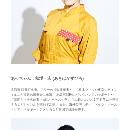
あっちゃん：秋場一宏 (あきばかずひろ)
北海道 雨竜町出身。フリーの打楽器奏者として日本フィルや東京シティフ
ィルなど多数の演奏会に出演。 北島三郎氏のバックバンドのサポートや
『高島ちさ子名曲案内withオーケストラ』ではボレロのスネアドラムを担当
するなどジャンルを問わず活動。 また、海外公演も多く、ドイツ・オース
トリア・ベルギー・アメリカなど各国で好評を博す。