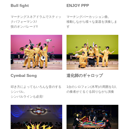
Bull fight
ENJOY PPP
マーチングスネアドラムでスティッ
マーチングパーカッション曲。
クパフォーマンス!
移動しながら様々な楽器を演奏しま
技のオンパレード!!
す
Cymbal Song
道化師のギャロップ
叩き方によってもいろんな音のする
1台のシロフォン(木琴)の周囲を3人
シンバル。
の奏者がぐるぐる回りながら演奏
シンバルラインも必見!