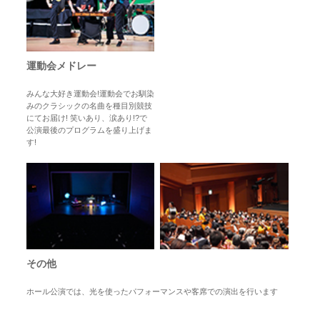
運動会メドレー
みんな大好き運動会!運動会でお馴染
みのクラシックの名曲を種目別競技
にてお届け! 笑いあり、涙あり!?で
公演最後のプログラムを盛り上げま
す!
その他
ホール公演では、光を使ったパフォーマンスや客席での演出を行います